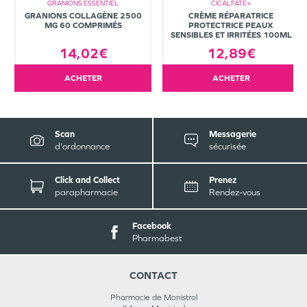
GRANIONS ESSENTIEL
CICALFATE+
GRANIONS COLLAGÈNE 2500
CRÈME RÉPARATRICE
MG 60 COMPRIMÉS
PROTECTRICE PEAUX
SENSIBLES ET IRRITÉES 100ML
14,02€
12,89€
ACHETER
ACHETER
Scan
Messagerie
d'ordonnance
sécurisée
Click and Collect
Prenez
parapharmacie
Rendez-vous
Facebook
Pharmabest
CONTACT
Pharmacie de Monistrol