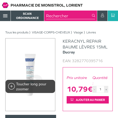
PHARMACIE DE MONISTROL, LORIENT
SCAN
menu
ORDONNANCE
Tous les produits
VISAGE-CORPS-CHEVEUX
Visage
Lèvres
KERACNYL REPAIR
BAUME LÈVRES 15ML
Ducray
EAN:
3282770395716
Prix unitaire
Quantité
:
Toucher long pour
10,79€
zoomer
-
+
AJOUTER AU PANIER