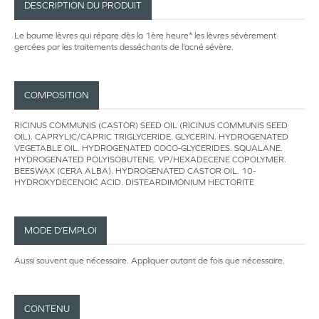
DESCRIPTION DU PRODUIT
Le baume lèvres qui répare dès la 1ère heure* les lèvres sévèrement
gercées par les traitements desséchants de l’acné sévère.
COMPOSITION
RICINUS COMMUNIS (CASTOR) SEED OIL (RICINUS COMMUNIS SEED
OIL). CAPRYLIC/CAPRIC TRIGLYCERIDE. GLYCERIN. HYDROGENATED
VEGETABLE OIL. HYDROGENATED COCO-GLYCERIDES. SQUALANE.
HYDROGENATED POLYISOBUTENE. VP/HEXADECENE COPOLYMER.
BEESWAX (CERA ALBA). HYDROGENATED CASTOR OIL. 10-
HYDROXYDECENOIC ACID. DISTEARDIMONIUM HECTORITE
MODE D’EMPLOI
Aussi souvent que nécessaire. Appliquer autant de fois que nécessaire.
CONTENU