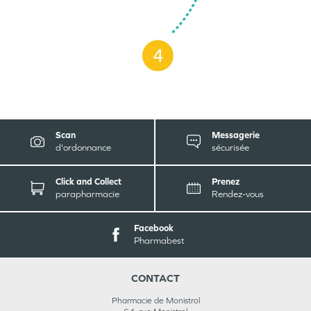
Scan
Messagerie
d'ordonnance
sécurisée
Click and Collect
Prenez
parapharmacie
Rendez-vous
Facebook
Pharmabest
CONTACT
Pharmacie de Monistrol