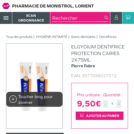
PHARMACIE DE MONISTROL, LORIENT
SCAN
menu
ORDONNANCE
Tous les produits
HYGIÈNE-INTIMITÉ
Soins dentaires
Dentifrices
ELGYDIUM DENTIFRICE
PROTECTION CARIES
2X75ML
Pierre Fabre
EAN:
3577056027512
Prix unitaire
Quantité :
Toucher long pour
9,50€
zoomer
-
+
AJOUTER AU PANIER