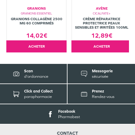
GRANIONS
AVÈNE
GRANIONS ESSENTIEL
CICALFATE+
GRANIONS COLLAGÈNE 2500
CRÈME RÉPARATRICE
MG 60 COMPRIMÉS
PROTECTRICE PEAUX
SENSIBLES ET IRRITÉES 100ML
14,02€
12,89€
ACHETER
ACHETER
Scan
Messagerie
d'ordonnance
sécurisée
Click and Collect
Prenez
parapharmacie
Rendez-vous
Facebook
Pharmabest
CONTACT