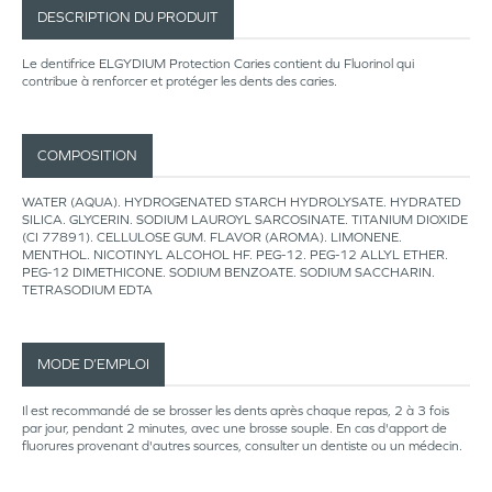
DESCRIPTION DU PRODUIT
Le dentifrice ELGYDIUM Protection Caries contient du Fluorinol qui
contribue à renforcer et protéger les dents des caries.
COMPOSITION
WATER (AQUA). HYDROGENATED STARCH HYDROLYSATE. HYDRATED
SILICA. GLYCERIN. SODIUM LAUROYL SARCOSINATE. TITANIUM DIOXIDE
(CI 77891). CELLULOSE GUM. FLAVOR (AROMA). LIMONENE.
MENTHOL. NICOTINYL ALCOHOL HF. PEG-12. PEG-12 ALLYL ETHER.
PEG-12 DIMETHICONE. SODIUM BENZOATE. SODIUM SACCHARIN.
TETRASODIUM EDTA
MODE D’EMPLOI
Il est recommandé de se brosser les dents après chaque repas, 2 à 3 fois
par jour, pendant 2 minutes, avec une brosse souple. En cas d'apport de
fluorures provenant d'autres sources, consulter un dentiste ou un médecin.