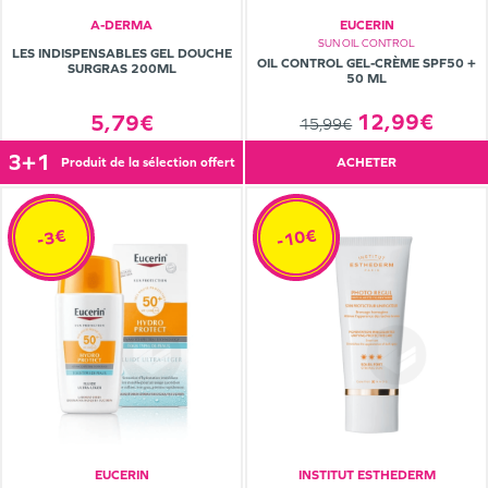
A-DERMA
EUCERIN
SUN OIL CONTROL
LES INDISPENSABLES GEL DOUCHE
OIL CONTROL GEL-CRÈME SPF50 +
SURGRAS 200ML
50 ML
12,99€
5,79€
15,99€
3+1
produit de la sélection offert
ACHETER
-10€
-3€
EUCERIN
INSTITUT ESTHEDERM