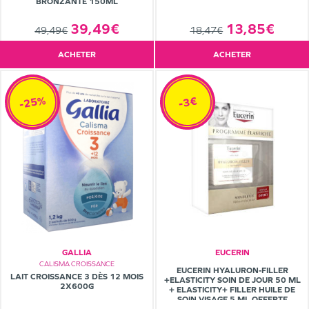
BRONZANTE 150ML
39,49€
13,85€
49,49€
18,47€
ACHETER
ACHETER
-25%
-3€
GALLIA
EUCERIN
CALISMA CROISSANCE
EUCERIN HYALURON-FILLER
LAIT CROISSANCE 3 DÈS 12 MOIS
+ELASTICITY SOIN DE JOUR 50 ML
2X600G
+ ELASTICITY+ FILLER HUILE DE
SOIN VISAGE 5 ML OFFERTE