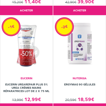
11,40€
39,90€
15,20€
42,90€
ACHETER
ACHETER
-1€
-2€
EUCERIN
NUTERGIA
EUCERIN UREAREPAIR PLUS 5%
ERGYMAG 90 GÉLULES
UREA CRÈMES MAINS
RÉPARATRICES LOT DE 2 X 75 ML
12,99€
18,59€
13,99€
20,59€