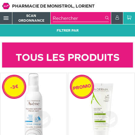
PHARMACIE DE MONISTROL, LORIENT
SCAN
menu
ORDONNANCE
FILTRER PAR
TOUS LES PRODUITS
PROMO
-3€