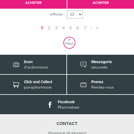
ACHETER
ACHETER
Afficher :
1
2
3
4
5
6
7
›
»
Haut
Scan
Messagerie
d'ordonnance
sécurisée
Click and Collect
Prenez
parapharmacie
Rendez-vous
Facebook
Pharmabest
CONTACT
Pharmacie de Monistrol