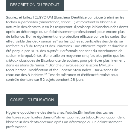
DESCRIPTION DU PRODUIT
Souriez et brillez ! ELGYDIUM Blancheur Dentifrice contribue à éliminer les
taches superficielles (alimentation, tabac…) et maintient la blancheur
naturelle des dents tout en les respectant. Il prolonge la blancheur des dents
après un détartrage ou un éclaircissement professionnel, pour encore plus
de brillance. Il offre également une protection efficace contre les caries. Son
effet, visible dès deux semaines* sur les tâches superficielles des dents, se
renforce au fil du temps et des utilisations. Une efficacité rapide et durable a
été perçue par 90 % des sujets**. Sa formule contient du Bicarbonate de
sodium micropulvérisé, d’une taille en moyenne cinq fois plus petite que les
cristaux classiques de Bicarbonate de sodium, pour pénétrer plus finement
dans les sillons de l’émail. * Blancheur évaluée par le score MMLSI –
MacPherson. Modification of the Lobene Stain Index – sur 4 zones de
chacune des 8 incisives ** Test de tolérance et d'efficacité réalisé sous
contrôle dentaire sur 52 sujets pendant 28 jours
CONSEIL D’UTILISATION
Hygiène quotidienne des dents chez l'adulte.Élimination des taches
dentaires superficielles dues à l'alimentation et au tabac.Prolongation de la
blancheur des dents obtenue après un détartrage ou un éclaircissement
professionnel.