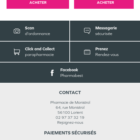
ACHETER
ACHETER
Scan
Messagerie
d'ordonnance
sécurisée
Click and Collect
Prenez
parapharmacie
Rendez-vous
Facebook
Pharmabest
CONTACT
Pharmacie de Monistrol
64, rue Monistrol
56100
Lorient
02 97 37 32 19
Rejoignez-nous
PAIEMENTS SÉCURISÉS