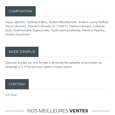
COMPOSITION
Aqua, Glycerin, Hydrated Silica, Sodium Bicarbonate, Sodium Lauryl Sulfate,
Flavor (Aroma), Titaniium Dioxide (CI 77891), Triethanolamine, Cellulose
Gum, Chlorhexidine Digluconate, Hydroxyethylcellulose, Mentha Piperita,
Sodium Saccharin.
MODE D’EMPLOI
Déposer la pâte sur une brosse à dents sèche adaptée et procéder au
brossage 2 à 3 fois par jour, après chaque repas.
CONTENU
2X75ml
NOS MEILLEURES
VENTES