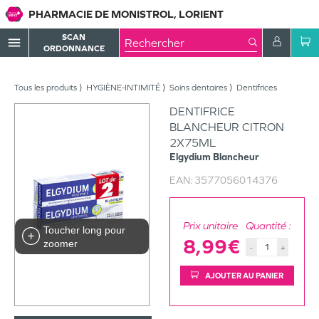
PHARMACIE DE MONISTROL, LORIENT
SCAN
menu
ORDONNANCE
Tous les produits
HYGIÈNE-INTIMITÉ
Soins dentaires
Dentifrices
DENTIFRICE
BLANCHEUR CITRON
2X75ML
Elgydium
Blancheur
EAN:
3577056014376
Prix unitaire
Quantité :
Toucher long pour
8,99€
zoomer
-
+
AJOUTER AU PANIER