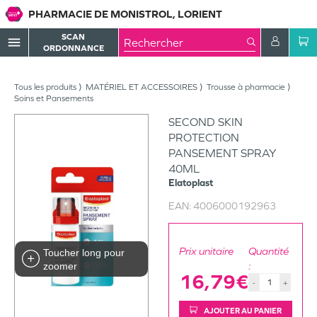
PHARMACIE DE MONISTROL, LORIENT
SCAN
menu
ORDONNANCE
Tous les produits
MATÉRIEL ET ACCESSOIRES
Trousse à pharmacie
Soins et Pansements
SECOND SKIN
PROTECTION
PANSEMENT SPRAY
40ML
Elatoplast
EAN:
4006000192963
Prix unitaire
Quantité
Toucher long pour
:
zoomer
16,79€
-
+
AJOUTER AU PANIER