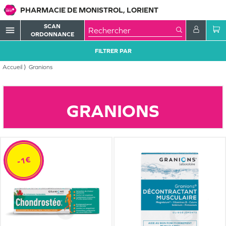
PHARMACIE DE MONISTROL, LORIENT
SCAN
menu
ORDONNANCE
FILTRER PAR
Accueil
Granions
GRANIONS
-1€