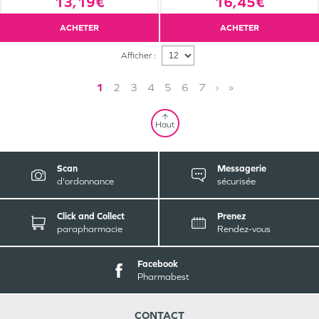
16,45€
13,19€
ACHETER
ACHETER
Afficher :
1
2
3
4
5
6
7
›
»
Haut
Scan
Messagerie
d'ordonnance
sécurisée
Click and Collect
Prenez
parapharmacie
Rendez-vous
Facebook
Pharmabest
CONTACT