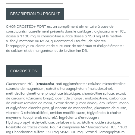
DESCRIPTION DU PRODUIT
CHONDROSTÉO+ FORT est un complément alimentaire à base de
constituants naturellement présents dans le cartilage : la glucosamine HCL
dosée à 1100 mg, la chondroïtine sulfate dosée à 150 mg et le méthyl-
sulfonyl-methane ou MSM, qui contient du soufre.; de plantes :
l’harpagophytum, d’ortie et de curcuma; de minéraux et d'oligoéléments :
de calcium et de manganèse; et de la vitamine D3.
COMPOSITION
Glucosamine HCL (
crustacés
), anti-agglomérants : cellulose microcristalline -
stéarate de magnésium, extrait d’harpagophytum (maltodextrine),
méthylsulfonylméthane, phosphate tricalcique, chondroïtine sulfate, extrait
de curcuma (Curcuma longa), agent de charge : maltodextrine, carbonate
de calcium (amidon de maïs), extrait d’ortie (Urtica dioica), émulsifiant : mono
et diglycéride d’acides gras, gluconate de manganèse, gluconate de cuivre,
vitamine D (cholécalciférol, amidon modifié, sucre, triglycérides à chaîne
moyenne, tocopherols naturels). Ingrédients d'enrobage :
Hydroxypropylméthylcellulose, cellulose microcristalline, acide stéarique.
Possibilité de traces d’iode. Pour 4 comprimés AR* Glucosamine HCL 1100
mg Chondroïtine sulfate 150 mg MSM 300 mg Extrait d’Harpagophytum