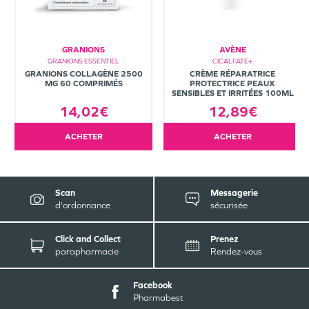
GRANIONS
AVÈNE
GRANIONS ESSENTIEL
CICALFATE+
GRANIONS COLLAGÈNE 2500
CRÈME RÉPARATRICE
MG 60 COMPRIMÉS
PROTECTRICE PEAUX
SENSIBLES ET IRRITÉES 100ML
14,02€
12,89€
ACHETER
ACHETER
Scan
Messagerie
d'ordonnance
sécurisée
Click and Collect
Prenez
parapharmacie
Rendez-vous
Facebook
Pharmabest