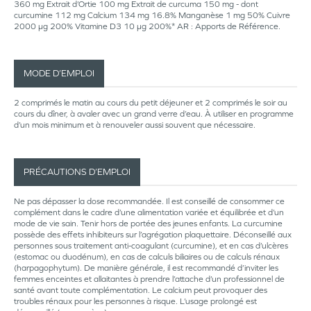
360 mg Extrait d’Ortie 100 mg Extrait de curcuma 150 mg - dont
curcumine 112 mg Calcium 134 mg 16.8% Manganèse 1 mg 50% Cuivre
2000 µg 200% Vitamine D3 10 µg 200%* AR : Apports de Référence.
MODE D’EMPLOI
2 comprimés le matin au cours du petit déjeuner et 2 comprimés le soir au
cours du dîner, à avaler avec un grand verre d’eau. À utiliser en programme
d’un mois minimum et à renouveler aussi souvent que nécessaire.
PRÉCAUTIONS D’EMPLOI
Ne pas dépasser la dose recommandée. Il est conseillé de consommer ce
complément dans le cadre d’une alimentation variée et équilibrée et d’un
mode de vie sain. Tenir hors de portée des jeunes enfants. La curcumine
possède des effets inhibiteurs sur l’agrégation plaquettaire. Déconseillé aux
personnes sous traitement anti-coagulant (curcumine), et en cas d’ulcères
(estomac ou duodénum), en cas de calculs biliaires ou de calculs rénaux
(harpagophytum). De manière générale, il est recommandé d’inviter les
femmes enceintes et allaitantes à prendre l’attache d’un professionnel de
santé avant toute complémentation. Le calcium peut provoquer des
troubles rénaux pour les personnes à risque. L’usage prolongé est