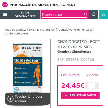
PHARMACIE DE MONISTROL, LORIENT
SCAN
menu
ORDONNANCE
Tous les produits
SANTÉ- NUTRITION
Compléments alimentaires
Confort articulaire
CHONDROSTÉO+ FORT
X120 COMPRIMÉS
Granions
Chondrostéo
EAN:
3518681009528
Prix unitaire
Quantité
:
24,45€
-
+
AJOUTER AU PANIER
Toucher long pour
zoomer