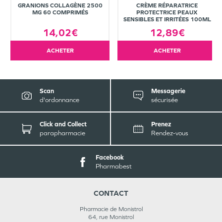
GRANIONS COLLAGÈNE 2500
CRÈME RÉPARATRICE
MG 60 COMPRIMÉS
PROTECTRICE PEAUX
SENSIBLES ET IRRITÉES 100ML
14,02€
12,89€
ACHETER
ACHETER
Scan
Messagerie
d'ordonnance
sécurisée
Click and Collect
Prenez
parapharmacie
Rendez-vous
Facebook
Pharmabest
CONTACT
Pharmacie de Monistrol
64, rue Monistrol