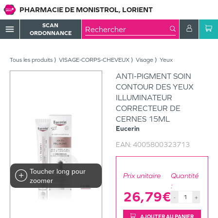
PHARMACIE DE MONISTROL, LORIENT
SCAN
menu
ORDONNANCE
Tous les produits
VISAGE-CORPS-CHEVEUX
Visage
Yeux
ANTI-PIGMENT SOIN
CONTOUR DES YEUX
ILLUMINATEUR
CORRECTEUR DE
CERNES 15ML
Eucerin
EAN:
4005800323713
Toucher long pour
Prix unitaire
Quantité
zoomer
:
26,79€
-
+
AJOUTER AU PANIER