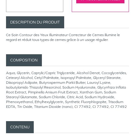
DESCRIPTION DU PRODUIT
Ce Soin Contour des Yeux Illuminateur Correcteur de Cernes illumine le
regard et réduit tous types de cernes grâce à un usage régulier.
COMPOSITION
Aqua, Glycerin, Caprylic/Capric Triglyceride, Alcohol Denat, Cocoglycerides,
Cetearyl Alcohol, Cetyl Palmitate, Isopropyl Palmitate, Glyceryl Stearate,
Diisopropyl Adipate, Butyrospermum Parkii Butter, Lauroyl Lysine,
Isobutylamido Thiazolyl Resorcinol, Sodium Hyaluronate, Glycyrrhiza Inflata
Root Extract, Pimpinella Anisum Fruit Extract, Xanthan Gum, Sodium
Stearoyl Glutamate, Sodium Chloride, Citric Acid, Sodium Hydroxide,
Phenoxyethanol, Ethylhexylglycerin, Synthetic Fluorphlogopite, Trisodium
EDTA, Tin Oxide, Titanium Dioxide (nano), CI 77492, CI 77492, CI 77492
CONTENU