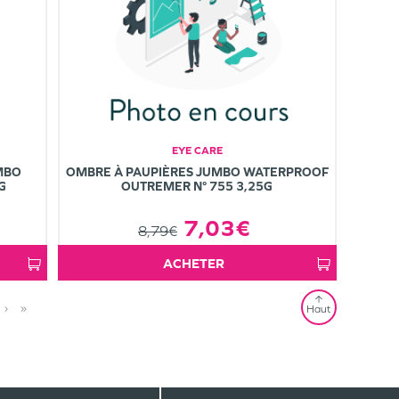
EYE CARE
MBO
OMBRE À PAUPIÈRES JUMBO WATERPROOF
G
OUTREMER N° 755 3,25G
7,03€
8,79€
ACHETER
›
»
Haut