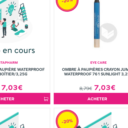
-20%
NTAPHARM
EYE CARE
PAUPIÈRE WATERPROOF
OMBRE À PAUPIÈRES CRAYON JU
BOÎTIER/3,25G
WATERPROOF 761 SUNLIGHT 3,
7,03€
7,03€
8,79€
ACHETER
ACHETER
-20%