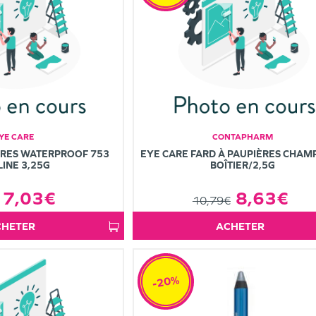
YE CARE
CONTAPHARM
ÈRES WATERPROOF 753
EYE CARE FARD À PAUPIÈRES CHA
INE 3,25G
BOÎTIER/2,5G
7,03€
8,63€
10,79€
ACHETER
ACHETER
-20%