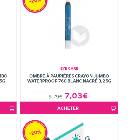
-20%
EYE CARE
MBO
OMBRE À PAUPIÈRES CRAYON JUMBO
25G
WATERPROOF 760 BLANC NACRÉ 3,25G
7,03€
8,79€
ACHETER
-20%