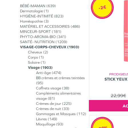
BÉBÉ-MAMAN
639
-2€
Dermatologie
1
HYGIÈNE-INTIMITÉ
823
Homéopathie
3
MATÉRIEL ET ACCESSOIRES
486
MINCEUR-SPORT
181
PHYTO-AROMA-BIO
341
SANTÉ- NUTRITION
1209
VISAGE-CORPS-CHEVEUX
1903
Cheveux
2
Corps
1
Solaire
1
Visage
1903
Anti-âge
474
PRODIGIEU
BB crèmes et crèmes teintées
STICK YEUX
95
Coffrets visage
38
Compléments alimentaires
22,99€
visage
81
Crèmes de jour
225
Crèmes de nuit
33
Gommages et Masques
112
Lèvres
149
Maquillage
93