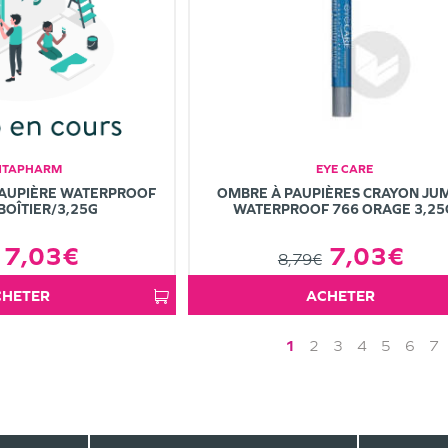
NTAPHARM
EYE CARE
PAUPIÈRE WATERPROOF
OMBRE À PAUPIÈRES CRAYON JU
BOÎTIER/3,25G
WATERPROOF 766 ORAGE 3,25
7,03€
7,03€
8,79€
ACHETER
ACHETER
1
2
3
4
5
6
7