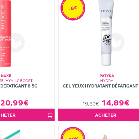
-5€
NUXE
PATYKA
SE [HYALU] BOOST
HYDRA
 DÉFATIGANT 8.5G
GEL YEUX HYDRATANT DÉFATIGANT
20,99€
14,89€
19,89€
ACHETER
ACHETER