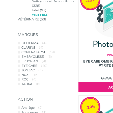
-20%
Nettoyants et Démaquillants
328
Teint
97
Yeux
183
VÉTÉRINAIRE
53
MARQUES
BIODERMA
(4)
CLARINS
(4)
CONTAPHARM
(19)
CO
EMBRYOLISSE
(5)
ERBORIAN
(4)
EYE CARE OMB 
PYRITE 
EYE CARE
(40)
JONZAC
(4)
NUXE
(5)
8,79€
ROC
(4)
TALIKA
(8)
ACTION
-20%
Anti-âge
(2)
Anti-cernes
(1)