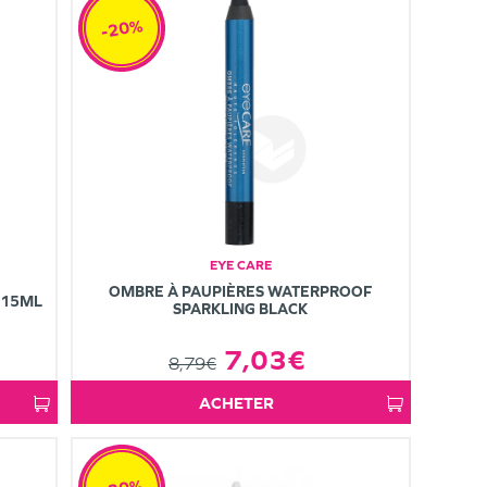
-20%
EYE CARE
OMBRE À PAUPIÈRES WATERPROOF
 15ML
SPARKLING BLACK
7,03€
8,79€
ACHETER