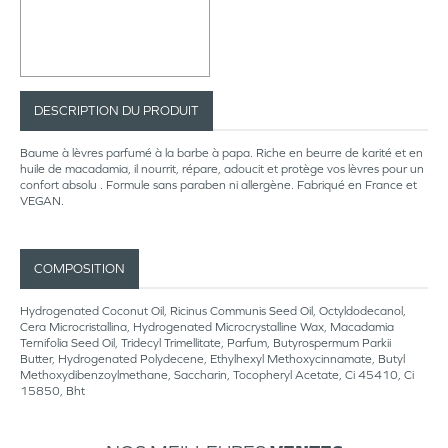
DESCRIPTION DU PRODUIT
Baume à lèvres parfumé à la barbe à papa. Riche en beurre de karité et en
huile de macadamia, il nourrit, répare, adoucit et protège vos lèvres pour un
confort absolu . Formule sans paraben ni allergène. Fabriqué en France et
VEGAN.
COMPOSITION
Hydrogenated Coconut Oil, Ricinus Communis Seed Oil, Octyldodecanol,
Cera Microcristallina, Hydrogenated Microcrystalline Wax, Macadamia
Ternifolia Seed Oil, Tridecyl Trimellitate, Parfum, Butyrospermum Parkii
Butter, Hydrogenated Polydecene, Ethylhexyl Methoxycinnamate, Butyl
Methoxydibenzoylmethane, Saccharin, Tocopheryl Acetate, Ci 45410, Ci
15850, Bht