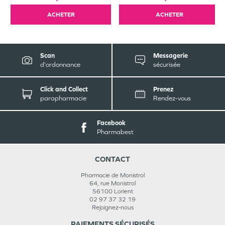
ACHETER
ACHETER
Scan
Messagerie
d'ordonnance
sécurisée
Click and Collect
Prenez
parapharmacie
Rendez-vous
Facebook
Pharmabest
CONTACT
Pharmacie de Monistrol
64, rue Monistrol
56100
Lorient
02 97 37 32 19
Rejoignez-nous
PAIEMENTS SÉCURISÉS