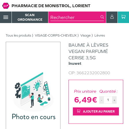
PHARMACIE DE MONISTROL, LORIENT
SCAN
menu
ORDONNANCE
Tous les produits
VISAGE-CORPS-CHEVEUX
Visage
Lèvres
BAUME À LÈVRES
VEGAN PARFUMÉ
CERISE 3,5G
Inuwet
CIP:
3662232002800
Prix unitaire
Quantité :
6,49€
-
+
AJOUTER AU PANIER