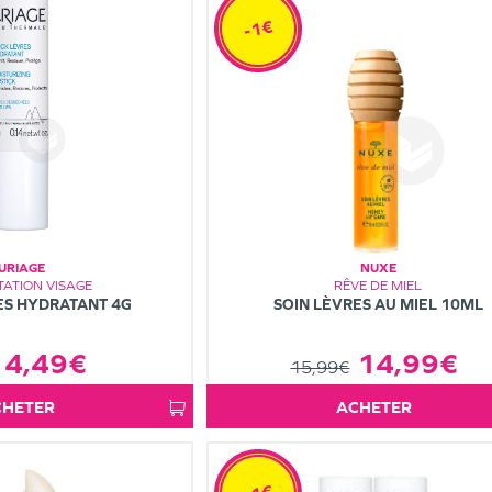
-1€
URIAGE
NUXE
ATION VISAGE
RÊVE DE MIEL
ES HYDRATANT 4G
SOIN LÈVRES AU MIEL 10ML
4,49€
14,99€
15,99€
ACHETER
ACHETER