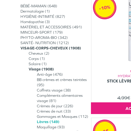
BÉBÉ-MAMAN
648
-10%
Dermatologie
1
HYGIÈNE-INTIMITÉ
827
Homéopathie
3
MATÉRIEL ET ACCESSOIRES
491
MINCEUR-SPORT
179
PHYTO-AROMA-BIO
342
SANTÉ- NUTRITION
1212
VISAGE-CORPS-CHEVEUX
1908
Cheveux
2
Corps
1
Solaire
1
Visage
1908
Anti-âge
476
HYDRAT
BB crèmes et crèmes teintées
STICK LÈVR
95
Coffrets visage
38
Compléments alimentaires
4,99€
visage
81
Crèmes de jour
226
Crèmes de nuit
33
Gommages et Masques
112
Lèvres
149
Maquillage
93