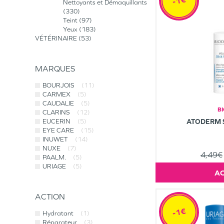
-1€
Nettoyants et Démaquillants
330
Teint
97
Yeux
183
VÉTÉRINAIRE
53
MARQUES
BOURJOIS
(11)
CARMEX
(5)
CAUDALIE
(5)
B
CLARINS
(12)
EUCERIN
(5)
ATODERM S
EYE CARE
(15)
INUWET
(14)
NUXE
(7)
4,49€
PAALM.
(5)
URIAGE
(5)
ACTION
-1€
Hydratant
(1)
Réparateur
(3)