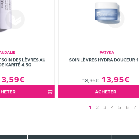
AUDALIE
PATYKA
 SOIN DES LÈVRES AU
SOIN LÈVRES HYDRA DOUCEUR 
E KARITÉ 4.5G
3,59€
13,95€
18,95€
ACHETER
ACHETER
1
2
3
4
5
6
7