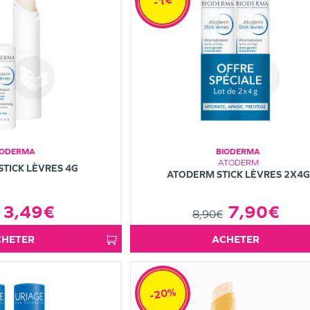
-1€
IODERMA
BIODERMA
ATODERM
TICK LÈVRES 4G
ATODERM STICK LÈVRES 2X4G
3,49€
7,90€
8,90€
ACHETER
ACHETER
-20%