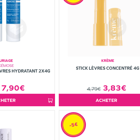
URIAGE
KRÈME
XÉMOSE
STICK LÈVRES CONCENTRÉ 4G
ÈVRES HYDRATANT 2X4G
3,83€
7,90€
4,79€
ACHETER
ACHETER
-5€