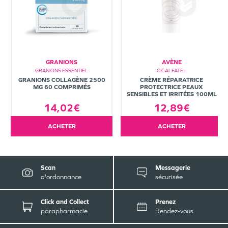
GRANIONS
AVÈNE
GRANIONS ESSENTIEL
CICALFATE+
GRANIONS COLLAGÈNE 2500
CRÈME RÉPARATRICE
MG 60 COMPRIMÉS
PROTECTRICE PEAUX
SENSIBLES ET IRRITÉES 100ML
14,02€
12,89€
ACHETER
ACHETER
Scan
Messagerie
d'ordonnance
sécurisée
Click and Collect
Prenez
parapharmacie
Rendez-vous