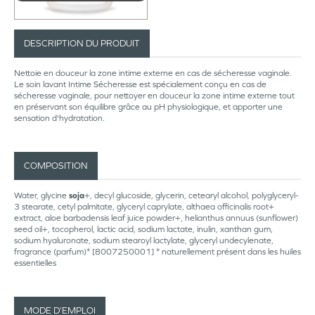
DESCRIPTION DU PRODUIT
Nettoie en douceur la zone intime externe en cas de sécheresse vaginale.
Le soin lavant Intime Sécheresse est spécialement conçu en cas de
sécheresse vaginale, pour nettoyer en douceur la zone intime externe tout
en préservant son équilibre grâce au pH physiologique, et apporter une
sensation d'hydratation.
COMPOSITION
Water, glycine
soja
+, decyl glucoside, glycerin, cetearyl alcohol, polyglyceryl-
3 stearate, cetyl palmitate, glyceryl caprylate, althaea officinalis root+
extract, aloe barbadensis leaf juice powder+, helianthus annuus (sunflower)
seed oil+, tocopherol, lactic acid, sodium lactate, inulin, xanthan gum,
sodium hyaluronate, sodium stearoyl lactylate, glyceryl undecylenate,
fragrance (parfum)* [8007250001] * naturellement présent dans les huiles
essentielles
MODE D’EMPLOI