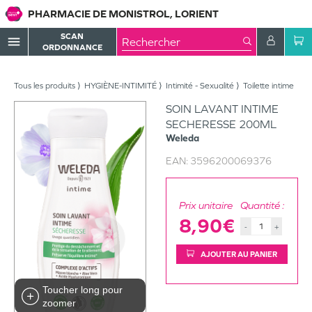
PHARMACIE DE MONISTROL, LORIENT
SCAN
menu
ORDONNANCE
Tous les produits
HYGIÈNE-INTIMITÉ
Intimité - Sexualité
Toilette intime
SOIN LAVANT INTIME
SECHERESSE 200ML
Weleda
EAN:
3596200069376
Prix unitaire
Quantité :
8,90€
-
+
AJOUTER AU PANIER
Toucher long pour
zoomer