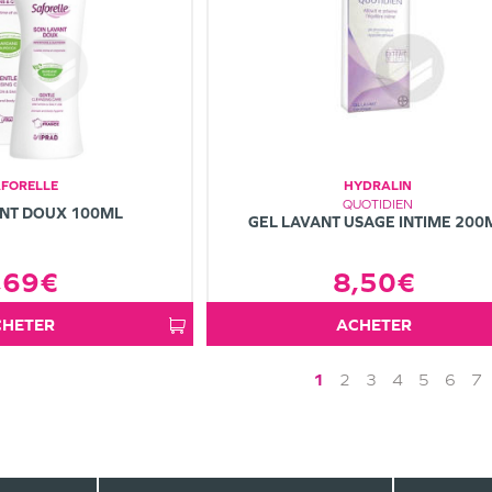
AFORELLE
HYDRALIN
QUOTIDIEN
ANT DOUX 100ML
GEL LAVANT USAGE INTIME 200
8,50€
,69€
ACHETER
ACHETER
1
2
3
4
5
6
7