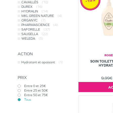
-15%
CAVAILLÈS
(10)
DUREX
(16)
HYDRALIN
(14)
MKL GREEN NATURE
(4)
ORGANYC
(7)
PHARMASCIENCE
(4)
SAFORELLE
(37)
SAUGELLA
(22)
WELEDA
(5)
ACTION
ROGE
SOIN TOILET
Hydratant et apaisant
(1)
HYDRAT
PRIX
9,99€
Entre 0 et 25€
Entre 25 et 50€
Entre 50 et 75€
Tous