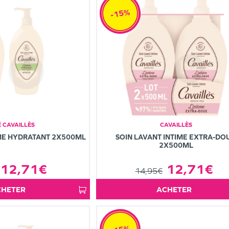
-15%
 CAVAILLÈS
CAVAILLÈS
IME HYDRATANT 2X500ML
SOIN LAVANT INTIME EXTRA-DO
2X500ML
12,71€
12,71€
14,95€
ACHETER
ACHETER