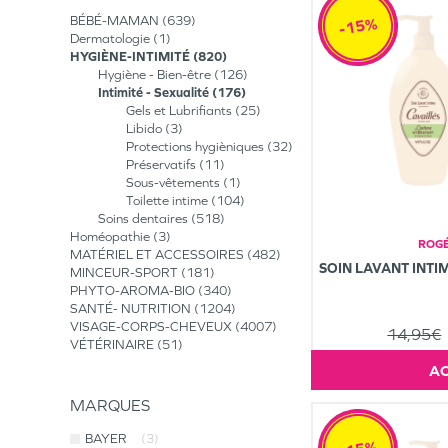
BÉBÉ-MAMAN
639
-15%
Dermatologie
1
HYGIÈNE-INTIMITÉ
820
Hygiène - Bien-être
126
Intimité - Sexualité
176
Gels et Lubrifiants
25
Libido
3
Protections hygièniques
32
Préservatifs
11
Sous-vêtements
1
Toilette intime
104
Soins dentaires
518
Homéopathie
3
ROGÉ
MATÉRIEL ET ACCESSOIRES
482
SOIN LAVANT INT
MINCEUR-SPORT
181
PHYTO-AROMA-BIO
340
SANTÉ- NUTRITION
1204
VISAGE-CORPS-CHEVEUX
4007
14,95€
VÉTÉRINAIRE
51
MARQUES
BAYER
(3)