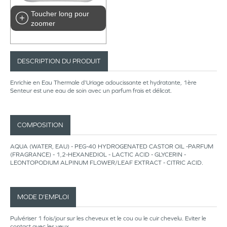
Toucher long pour
zoomer
DESCRIPTION DU PRODUIT
Enrichie en Eau Thermale d’Uriage adoucissante et hydratante, 1ère
Senteur est une eau de soin avec un parfum frais et délicat.
COMPOSITION
AQUA (WATER, EAU) - PEG-40 HYDROGENATED CASTOR OIL -PARFUM
(FRAGRANCE) - 1,2-HEXANEDIOL - LACTIC ACID - GLYCERIN -
LEONTOPODIUM ALPINUM FLOWER/LEAF EXTRACT - CITRIC ACID.
MODE D’EMPLOI
Pulvériser 1 fois/jour sur les cheveux et le cou ou le cuir chevelu. Eviter le
contact avec les yeux