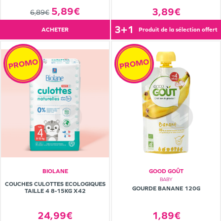
5,89€
3,89€
6,89€
3+1
ACHETER
produit de la sélection offert
PROMO
PROMO
BIOLANE
GOOD GOÛT
BABY
COUCHES CULOTTES ECOLOGIQUES
GOURDE BANANE 120G
TAILLE 4 8-15KG X42
1,89€
24,99€