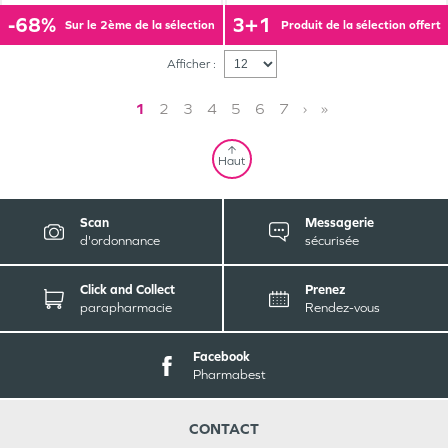
-68%
3+1
sur le 2ème de la sélection
produit de la sélection offert
Afficher :
1
2
3
4
5
6
7
›
»
Haut
Scan
Messagerie
d'ordonnance
sécurisée
Click and Collect
Prenez
parapharmacie
Rendez-vous
Facebook
Pharmabest
CONTACT