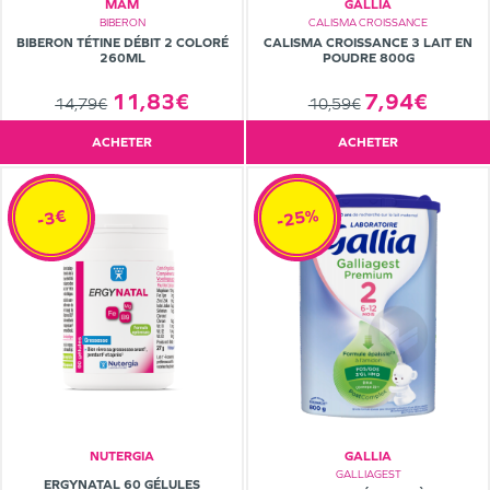
MAM
GALLIA
BIBERON
CALISMA CROISSANCE
BIBERON TÉTINE DÉBIT 2 COLORÉ
CALISMA CROISSANCE 3 LAIT EN
260ML
POUDRE 800G
11,83€
7,94€
14,79€
10,59€
ACHETER
ACHETER
-25%
-3€
NUTERGIA
GALLIA
GALLIAGEST
ERGYNATAL 60 GÉLULES