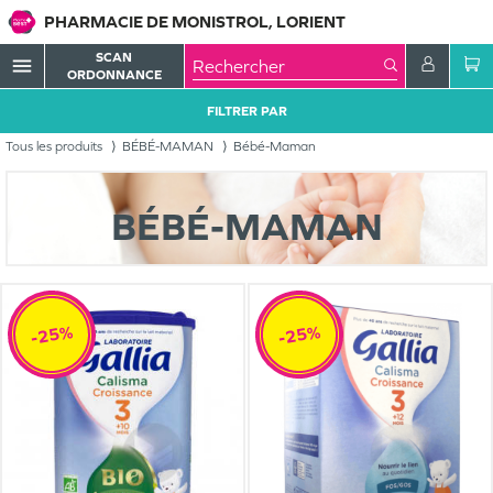
PHARMACIE DE MONISTROL, LORIENT
SCAN
menu
ORDONNANCE
FILTRER PAR
Tous les produits
BÉBÉ-MAMAN
Bébé-Maman
BÉBÉ-MAMAN
-25%
-25%