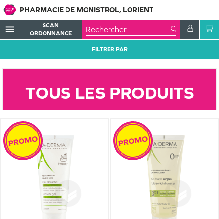
PHARMACIE DE MONISTROL, LORIENT
SCAN
menu
ORDONNANCE
FILTRER PAR
TOUS LES PRODUITS
PROMO
PROMO