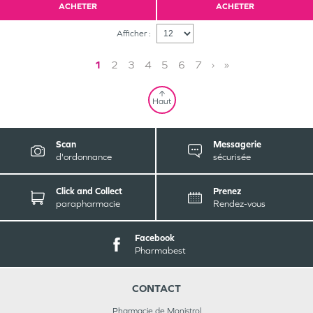
ACHETER
ACHETER
Afficher :
1
2
3
4
5
6
7
›
»
Haut
Scan
Messagerie
d'ordonnance
sécurisée
Click and Collect
Prenez
parapharmacie
Rendez-vous
Facebook
Pharmabest
CONTACT
Pharmacie de Monistrol