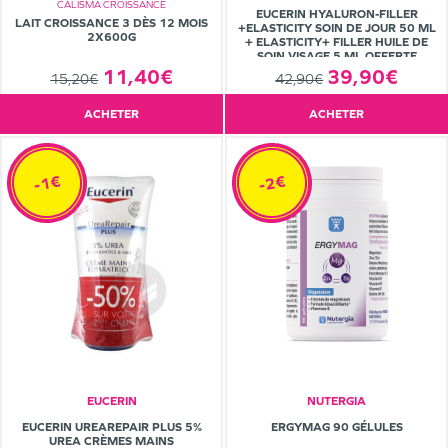
CALISMA CROISSANCE
EUCERIN HYALURON-FILLER
LAIT CROISSANCE 3 DÈS 12 MOIS
+ELASTICITY SOIN DE JOUR 50 ML
2X600G
+ ELASTICITY+ FILLER HUILE DE
SOIN VISAGE 5 ML OFFERTE
11,40€
39,90€
15,20€
42,90€
ACHETER
ACHETER
-1€
-2€
EUCERIN
NUTERGIA
EUCERIN UREAREPAIR PLUS 5%
ERGYMAG 90 GÉLULES
UREA CRÈMES MAINS