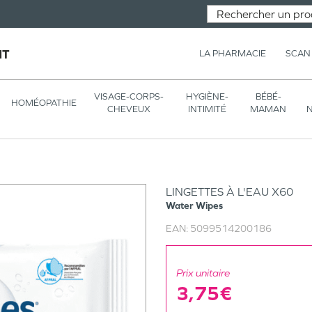
NT
LA PHARMACIE
SCAN
VISAGE-CORPS-
HYGIÈNE-
BÉBÉ-
HOMÉOPATHIE
CHEVEUX
INTIMITÉ
MAMAN
N
LINGETTES À L'EAU X60
Water Wipes
EAN:
5099514200186
Prix unitaire
3,75€