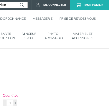
ME CONNECTER
MON PANIER
 D’ORDONNANCE
MESSAGERIE
PRISE DE RENDEZ-VOUS
SANTÉ-
MINCEUR-
PHYTO-
MATÉRIEL ET
UTRITION
SPORT
AROMA-BIO
ACCESSOIRES
Quantité :
-
+