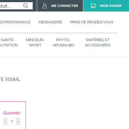
ME CONNECTER
MON PANIER
 D’ORDONNANCE
MESSAGERIE
PRISE DE RENDEZ-VOUS
SANTÉ-
MINCEUR-
PHYTO-
MATÉRIEL ET
UTRITION
SPORT
AROMA-BIO
ACCESSOIRES
TE 500ML
Quantité :
-
+