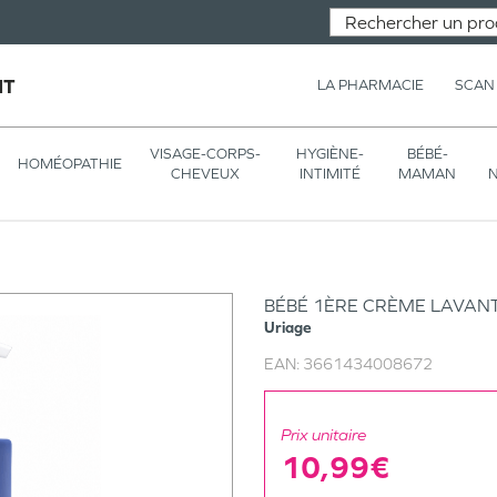
NT
LA PHARMACIE
SCAN
VISAGE-CORPS-
HYGIÈNE-
BÉBÉ-
HOMÉOPATHIE
CHEVEUX
INTIMITÉ
MAMAN
N
BÉBÉ 1ÈRE CRÈME LAVAN
Uriage
EAN:
3661434008672
Prix unitaire
10,99€