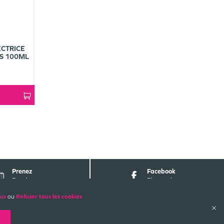
CTRICE
ES 100ML
Prenez
Facebook
Rendez-vous
Pharmabest
lus
ou
Refuser tous les cookies
ALES
PAIEMENTS SÉCURISÉS