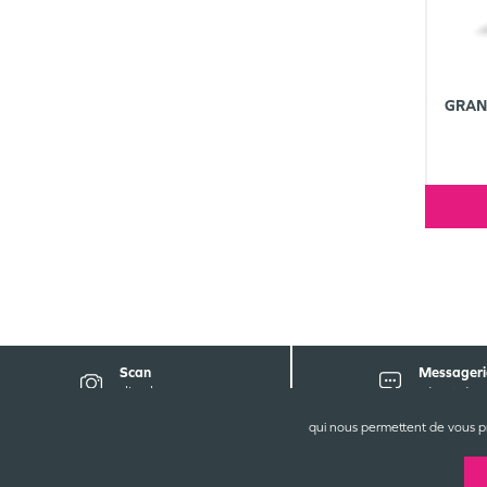
GRAN
Scan
Messageri
d'ordonnance
sécurisée
qui nous permettent de vous p
P