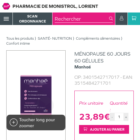
PHARMACIE DE MONISTROL, LORIENT
SCAN
menu
ORDONNANCE
Tous les produits
SANTÉ- NUTRITION
Compléments alimentaires
Confort intime
MÉNOPAUSE 60 JOURS
60 GÉLULES
Manhaé
CIP:
3401542717017
- EAN:
3515484271701
Prix unitaire
Quantité
:
23,89€
-
+
Toucher long pour
zoomer
AJOUTER AU PANIER