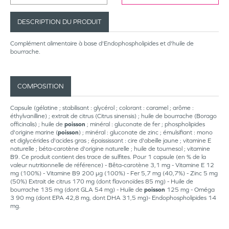
DESCRIPTION DU PRODUIT
Complément alimentaire à base d'Endophospholipides et d'huile de
bourrache.
COMPOSITION
Capsule (gélatine ; stabilisant : glycérol ; colorant : caramel ; arôme :
éthylvanilline) ; extrait de citrus (Citrus sinensis) ; huile de bourrache (Borago
officinalis) ; huile de
poisson
; minéral : gluconate de fer ; phospholipides
d'origine marine (
poisson
) ; minéral : gluconate de zinc ; émulsifiant : mono
et diglycérides d'acides gras ; épaississant : cire d'abeille jaune ; vitamine E
naturelle ; béta-carotène d'origine naturelle ; huile de tournesol ; vitamine
B9. Ce produit contient des trace de sulfites. Pour 1 capsule (en % de la
valeur nutritionnelle de référence) - Bêta-carotène 3,1 mg - Vitamine E 12
mg (100%) - Vitamine B9 200 µg (100%) - Fer 5,7 mg (40,7%) - Zinc 5 mg
(50%) Extrait de citrus 170 mg (dont flavonoïdes 85 mg) - Huile de
bourrache 135 mg (dont GLA 54 mg) - Huile de
poisson
125 mg - Oméga
3 90 mg (dont EPA 42,8 mg, dont DHA 31,5 mg)- Endophospholipides 14
mg.