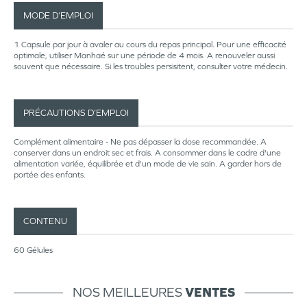
MODE D’EMPLOI
1 Capsule par jour à avaler au cours du repas principal. Pour une efficacité
optimale, utiliser Manhaé sur une période de 4 mois. A renouveler aussi
souvent que nécessaire. Si les troubles persisitent, consulter votre médecin.
PRÉCAUTIONS D’EMPLOI
Complément alimentaire - Ne pas dépasser la dose recommandée. A
conserver dans un endroit sec et frais. A consommer dans le cadre d'une
alimentation variée, équilibrée et d'un mode de vie sain. A garder hors de
portée des enfants.
CONTENU
60 Gélules
NOS MEILLEURES
VENTES