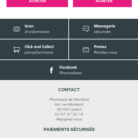
ACHETER
ACHETER
Scan
Messagerie
d'ordonnance
sécurisée
Click and Collect
Prenez
parapharmacie
Rendez-vous
Facebook
Pharmabest
CONTACT
Pharmacie de Monistrol
64, rue Monistrol
56100
Lorient
02 97 37 32 19
Rejoignez-nous
PAIEMENTS SÉCURISÉS