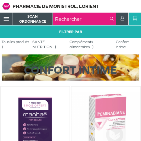
PHARMACIE DE MONISTROL, LORIENT
SCAN
menu
ORDONNANCE
FILTRER PAR
Tous les produits
SANTÉ-
Compléments
Confort
NUTRITION
alimentaires
intime
CONFORT INTIME