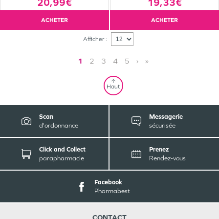
20,99€
19,33€
ACHETER
ACHETER
Afficher :
1
2
3
4
5
›
»
Haut
Scan
Messagerie
d'ordonnance
sécurisée
Click and Collect
Prenez
parapharmacie
Rendez-vous
Facebook
Pharmabest
CONTACT