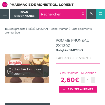
PHARMACIE DE MONISTROL, LORIENT
SCAN
menu
ORDONNANCE
Tous les produits
BÉBÉ-MAMAN
Bébé-Maman
Laits et aliments
premier âge
POMME PRUNEAU
2X130G
Babybio
BABYBIO
EAN:
3288131510767
Toucher long pour
Prix unitaire
Quantité :
zoomer
2,60€
-
+
AJOUTER AU PANIER