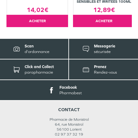
SENSIBLES ET IRRITÉES 100ML
14,02€
12,89€
ACHETER
ACHETER
Scan
Messagerie
d'ordonnance
sécurisée
Click and Collect
Prenez
parapharmacie
Rendez-vous
Facebook
Pharmabest
CONTACT
Pharmacie de Monistrol
64, rue Monistrol
56100
Lorient
02 97 37 32 19