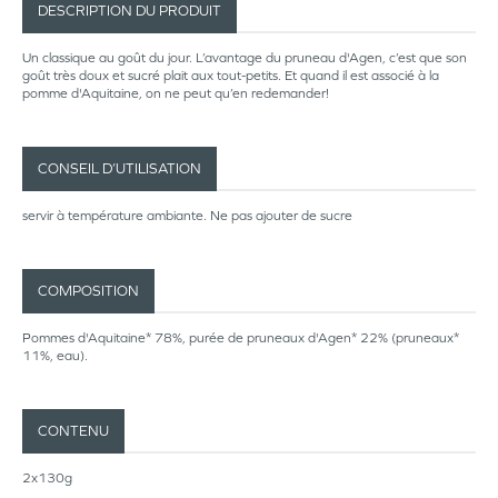
DESCRIPTION DU PRODUIT
Un classique au goût du jour. L’avantage du pruneau d'Agen, c’est que son
goût très doux et sucré plait aux tout-petits. Et quand il est associé à la
pomme d'Aquitaine, on ne peut qu’en redemander!
CONSEIL D’UTILISATION
servir à température ambiante. Ne pas ajouter de sucre
COMPOSITION
Pommes d'Aquitaine* 78%, purée de pruneaux d'Agen* 22% (pruneaux*
11%, eau).
CONTENU
2x130g