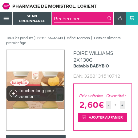
PHARMACIE DE MONISTROL, LORIENT
SCAN
menu
ORDONNANCE
Tous les produits
BÉBÉ-MAMAN
Bébé-Maman
Laits et aliments
premier âge
POIRE WILLIAMS
2X130G
Babybio
BABYBIO
EAN:
3288131510712
Toucher long pour
Prix unitaire
Quantité :
zoomer
2,60€
-
+
AJOUTER AU PANIER