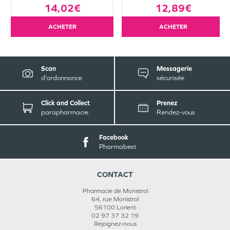
14,02€
12,89€
ACHETER
ACHETER
Scan
Messagerie
d'ordonnance
sécurisée
Click and Collect
Prenez
parapharmacie
Rendez-vous
Facebook
Pharmabest
CONTACT
Pharmacie de Monistrol
64, rue Monistrol
56100
Lorient
02 97 37 32 19
Rejoignez-nous