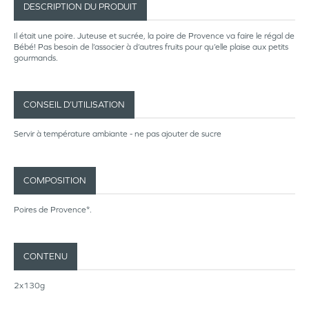
DESCRIPTION DU PRODUIT
Il était une poire. Juteuse et sucrée, la poire de Provence va faire le régal de
Bébé! Pas besoin de l’associer à d’autres fruits pour qu’elle plaise aux petits
gourmands.
CONSEIL D’UTILISATION
Servir à température ambiante - ne pas ajouter de sucre
COMPOSITION
Poires de Provence*.
CONTENU
2x130g