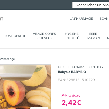
NT
LA PHARMACIE
SCAN
VISAGE-CORPS-
HYGIÈNE-
BÉBÉ-
HOMÉOPATHIE
CHEVEUX
INTIMITÉ
MAMAN
N
 premier âge
PÊCHE POMME 2X130G
Babybio
BABYBIO
EAN:
3288131510729
Prix unitaire
2,42€