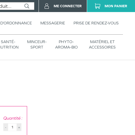
ME CONNECTER
MON PANIER
 D’ORDONNANCE
MESSAGERIE
PRISE DE RENDEZ-VOUS
SANTÉ-
MINCEUR-
PHYTO-
MATÉRIEL ET
UTRITION
SPORT
AROMA-BIO
ACCESSOIRES
Quantité :
-
+