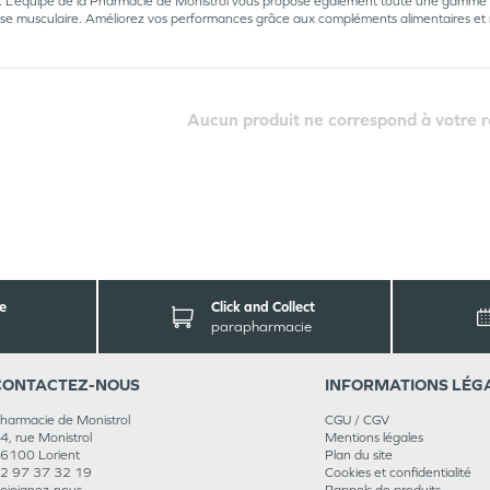
 L’équipe de la Pharmacie de Monistrol vous propose également toute une gamme d
e musculaire. Améliorez vos performances grâce aux compléments alimentaires et r
Aucun produit ne correspond à votre 
e
Click and Collect
parapharmacie
CONTACT
EZ-NOUS
INFORMATIONS
LÉG
harmacie de Monistrol
CGU / CGV
4, rue Monistrol
Mentions légales
6100
Lorient
Plan du site
2 97 37 32 19
Cookies et confidentialité
ejoignez-nous
Rappels de produits