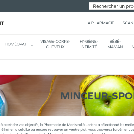
NT
LA PHARMACIE
SCAN
VISAGE-CORPS-
HYGIÈNE-
BÉBÉ-
HOMÉOPATHIE
CHEVEUX
INTIMITÉ
MAMAN
N
MINCEUR-SPO
à atteindre vos objectifs, la Pharmacie de Monistrol à Lorient a sélectionné les meill
 éliminer la cellulite ou encore retrouver un ventre plat, vous trouverez forcément ce