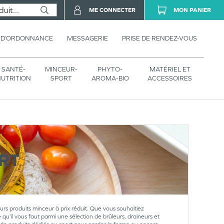
ME CONNECTER
MON PANIER
 D’ORDONNANCE
MESSAGERIE
PRISE DE RENDEZ-VOUS
SANTÉ-
MINCEUR-
PHYTO-
MATÉRIEL ET
UTRITION
SPORT
AROMA-BIO
ACCESSOIRES
RT
eurs produits minceur à prix réduit. Que vous souhaitiez
 qu’il vous faut parmi une sélection de brûleurs, draineurs et