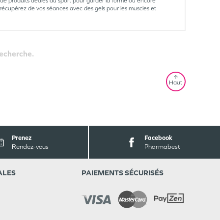
e produits dédiés au sport pour garder la forme ou encore
écupérez de vos séances avec des gels pour les muscles et
recherche.
Haut
Prenez
Facebook
Rendez-vous
Pharmabest
ALES
PAIEMENTS SÉCURISÉS