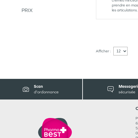
crèmes minceur.
prendre en mass
PRIX
les articulations.
Afficher :
Scan
Messageri
d'ordonnance
sécurisée
P
6
5
0
R