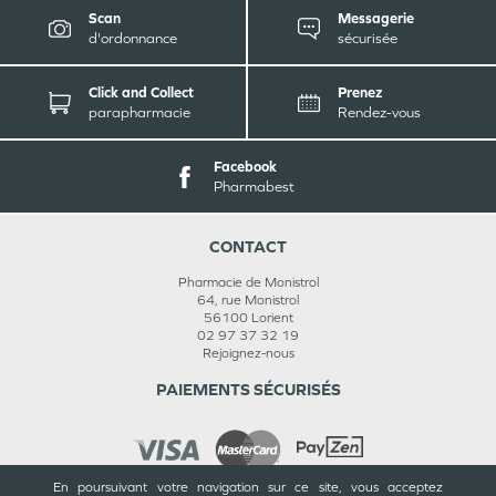
Scan
Messagerie
d'ordonnance
sécurisée
Click and Collect
Prenez
parapharmacie
Rendez-vous
Facebook
Pharmabest
CONTACT
Pharmacie de Monistrol
64, rue Monistrol
56100
Lorient
02 97 37 32 19
Rejoignez-nous
PAIEMENTS SÉCURISÉS
En poursuivant votre navigation sur ce site, vous acceptez