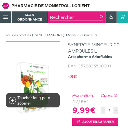
PHARMACIE DE MONISTROL, LORIENT
SCAN
menu
ORDONNANCE
Tous les produits
MINCEUR-SPORT
Minceur
Draineurs
SYNERGIE MINCEUR 20
AMPOULES L
Arkopharma
Arkofluides
EAN:
3578835500301
-3€
Prix unitaire
Quantité
Toucher long pour
12,99€
:
zoomer
9,99€
-
+
AJOUTER AU PANIER