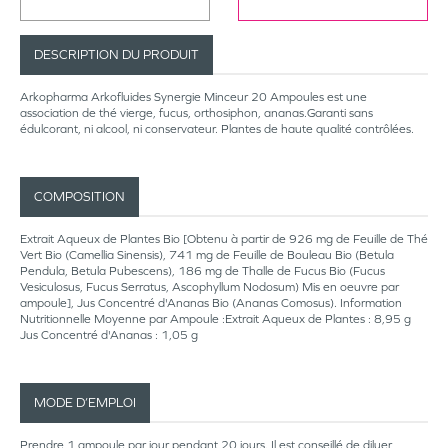
DESCRIPTION DU PRODUIT
Arkopharma Arkofluides Synergie Minceur 20 Ampoules est une
association de thé vierge, fucus, orthosiphon, ananas.Garanti sans
édulcorant, ni alcool, ni conservateur. Plantes de haute qualité contrôlées.
COMPOSITION
Extrait Aqueux de Plantes Bio [Obtenu à partir de 926 mg de Feuille de Thé
Vert Bio (Camellia Sinensis), 741 mg de Feuille de Bouleau Bio (Betula
Pendula, Betula Pubescens), 186 mg de Thalle de Fucus Bio (Fucus
Vesiculosus, Fucus Serratus, Ascophyllum Nodosum) Mis en oeuvre par
ampoule], Jus Concentré d'Ananas Bio (Ananas Comosus). Information
Nutritionnelle Moyenne par Ampoule :Extrait Aqueux de Plantes : 8,95 g
Jus Concentré d'Ananas : 1,05 g
MODE D’EMPLOI
Prendre 1 ampoule par jour pendant 20 jours. Il est conseillé de diluer