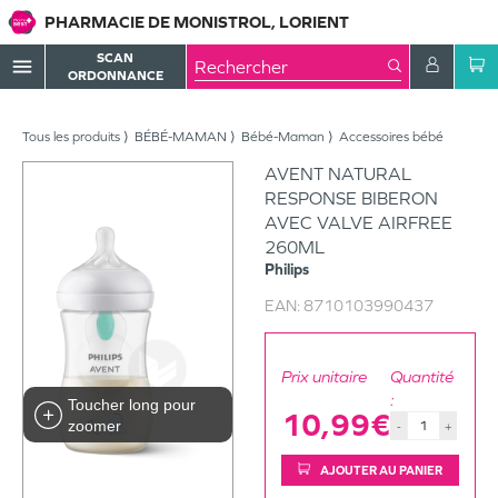
PHARMACIE DE MONISTROL, LORIENT
SCAN
menu
ORDONNANCE
Tous les produits
BÉBÉ-MAMAN
Bébé-Maman
Accessoires bébé
AVENT NATURAL
RESPONSE BIBERON
AVEC VALVE AIRFREE
260ML
Philips
EAN:
8710103990437
Prix unitaire
Quantité
:
Toucher long pour
10,99€
zoomer
-
+
AJOUTER AU PANIER