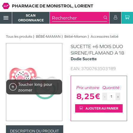
PHARMACIE DE MONISTROL, LORIENT
SCAN
menu
ORDONNANCE
Tous les produits
BÉBÉ-MAMAN
Bébé-Maman
Accessoires bébé
SUCETTE +6 MOIS DUO
SIRENE/FLAMAND A18
Dodie
Sucette
EAN:
3700763503189
Toucher long pour
Prix unitaire
Quantité :
zoomer
8,25€
-
+
AJOUTER AU PANIER
DESCRIPTION DU PRODUIT