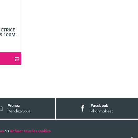
CTRICE
ES 100ML
Prenez
Facebook
Rendez-vous
Pharmabest
ALES
PAIEMENTS SÉCURISÉS
lus
ou
Refuser tous les cookies