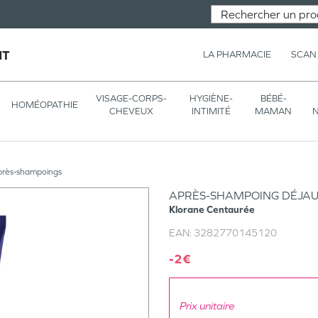
NT
LA PHARMACIE
SCAN
VISAGE-CORPS-
HYGIÈNE-
BÉBÉ-
HOMÉOPATHIE
CHEVEUX
INTIMITÉ
MAMAN
N
près-shampoings
APRÈS-SHAMPOING DÉJAU
Klorane
Centaurée
EAN:
3282770145120
-2€
Prix unitaire