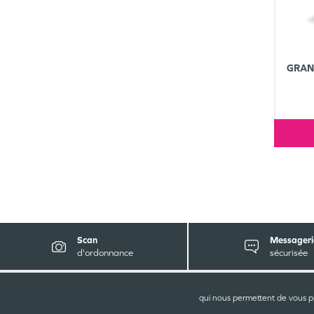
GRAN
Scan
Messageri
d'ordonnance
sécurisée
qui nous permettent de vous p
P