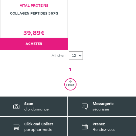
VITAL PROTEINS
COLLAGEN PEPTIDES 567G
39,89€
ACHETER
Afficher :
1
Haut
Scan
Messagerie
d'ordonnance
sécurisée
Click and Collect
Prenez
parapharmacie
Rendez-vous