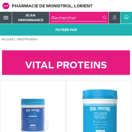
PHARMACIE DE MONISTROL, LORIENT
SCAN
menu
ORDONNANCE
FILTRER PAR
Accueil
Vital Proteins
VITAL PROTEINS