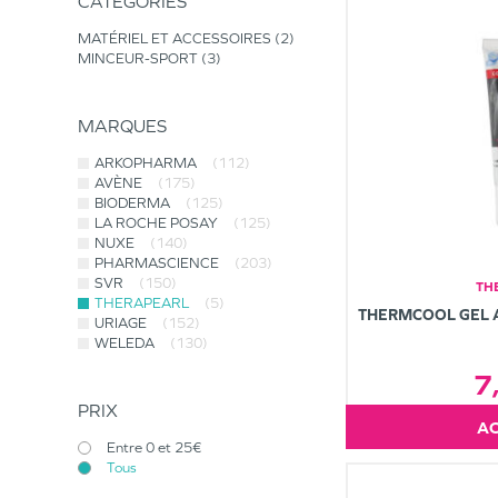
CATÉGORIES
MATÉRIEL ET ACCESSOIRES
2
MINCEUR-SPORT
3
MARQUES
ARKOPHARMA
(112)
AVÈNE
(175)
BIODERMA
(125)
LA ROCHE POSAY
(125)
NUXE
(140)
PHARMASCIENCE
(203)
SVR
(150)
TH
THERAPEARL
(5)
THERMCOOL GEL 
URIAGE
(152)
WELEDA
(130)
7
PRIX
Entre 0 et 25€
Tous