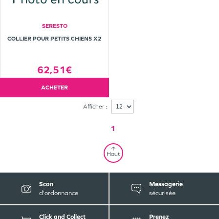
SERESTO
COLLIER POUR PETITS CHIENS X2
62,51€
ACHETER
Afficher :
1
Haut
Scan
Messagerie
d'ordonnance
sécurisée
Click and Collect
Prenez