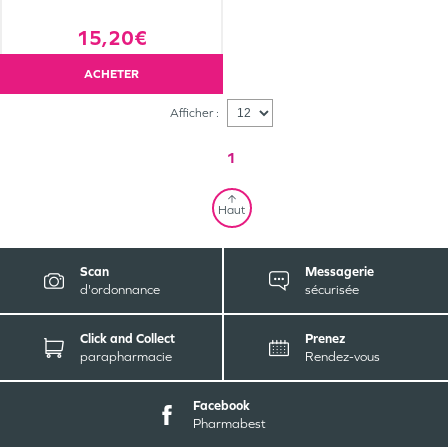
15,20€
ACHETER
Afficher :
1
Haut
Scan
Messagerie
d'ordonnance
sécurisée
Click and Collect
Prenez
parapharmacie
Rendez-vous
Facebook
Pharmabest