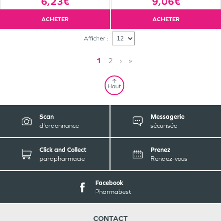
6,23€
9,06€
ACHETER
ACHETER
Afficher :
1
2
›
»
Haut
Scan
Messagerie
d'ordonnance
sécurisée
Click and Collect
Prenez
parapharmacie
Rendez-vous
Facebook
Pharmabest
CONTACT