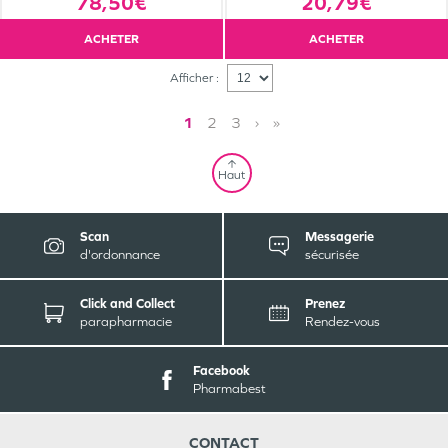
78,50€
20,79€
ACHETER
ACHETER
Afficher :
1
2
3
›
»
Haut
Scan
Messagerie
d'ordonnance
sécurisée
Click and Collect
Prenez
parapharmacie
Rendez-vous
Facebook
Pharmabest
CONTACT