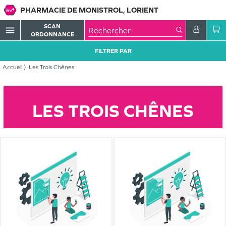
PHARMACIE DE MONISTROL, LORIENT
SCAN
menu
ORDONNANCE
FILTRER PAR
Accueil
Les Trois Chênes
LES TROIS CHÊNES