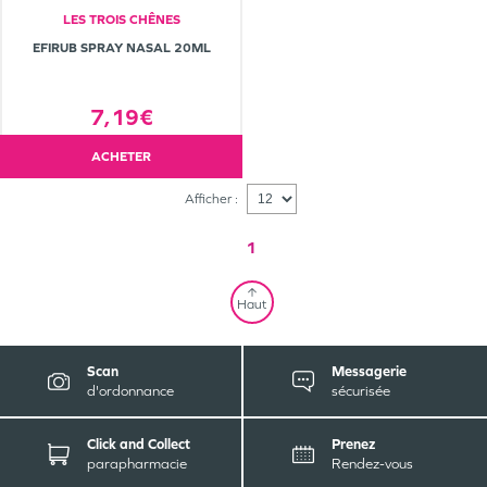
LES TROIS CHÊNES
EFIRUB SPRAY NASAL 20ML
7,19€
ACHETER
Afficher :
1
Haut
Scan
Messagerie
d'ordonnance
sécurisée
Click and Collect
Prenez
parapharmacie
Rendez-vous