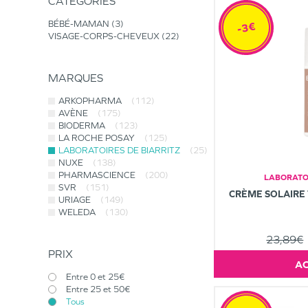
CATÉGORIES
BÉBÉ-MAMAN
3
-3€
VISAGE-CORPS-CHEVEUX
22
MARQUES
ARKOPHARMA
(112)
AVÈNE
(175)
BIODERMA
(123)
LA ROCHE POSAY
(125)
LABORATOIRES DE BIARRITZ
(25)
NUXE
(138)
PHARMASCIENCE
(200)
LABORATOI
SVR
(151)
CRÈME SOLAIRE 
URIAGE
(149)
WELEDA
(130)
23,89€
PRIX
Entre 0 et 25€
Entre 25 et 50€
Tous