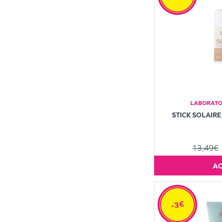
LABORATOI
STICK SOLAIRE
13,49€
-3€