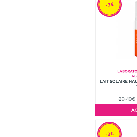
-3€
LABORATOI
AL
LAIT SOLAIRE HA
20,49€
-3€