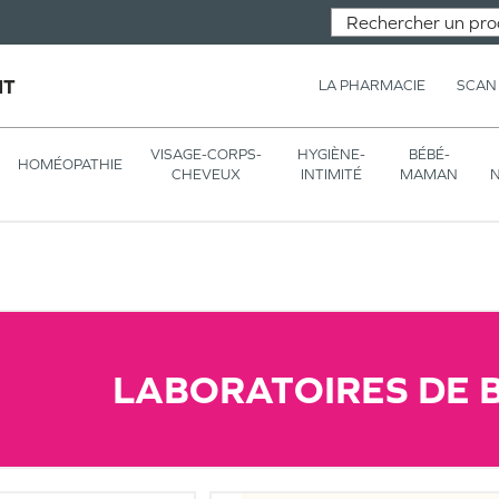
NT
LA PHARMACIE
SCAN
VISAGE-CORPS-
HYGIÈNE-
BÉBÉ-
HOMÉOPATHIE
CHEVEUX
INTIMITÉ
MAMAN
N
LABORATOIRES DE B