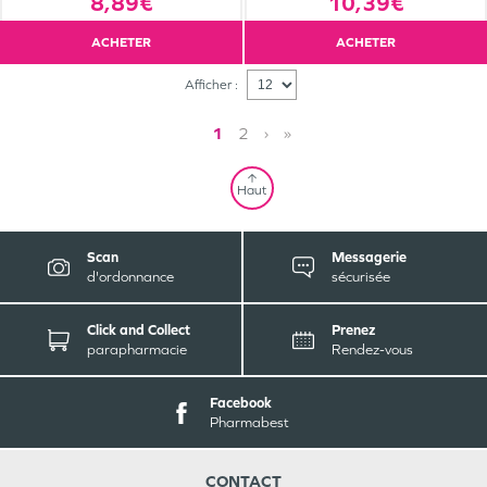
8,89€
10,39€
ACHETER
ACHETER
Afficher :
1
2
›
»
Haut
Scan
Messagerie
d'ordonnance
sécurisée
Click and Collect
Prenez
parapharmacie
Rendez-vous
Facebook
Pharmabest
CONTACT