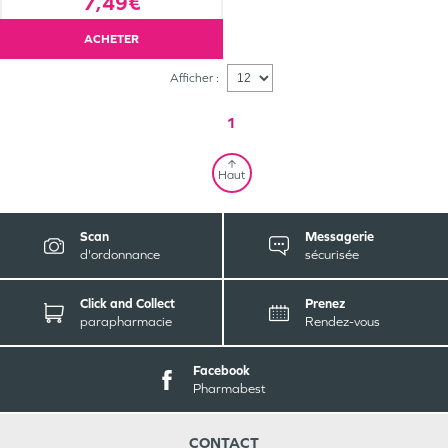
7,49€
ACHETER
Afficher :
1
Haut
Scan
Messagerie
d'ordonnance
sécurisée
Click and Collect
Prenez
parapharmacie
Rendez-vous
Facebook
Pharmabest
CONTACT