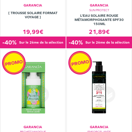
GARANCIA
GARANCIA
SUN PROTECT
[ TROUSSE SOLAIRE FORMAT
L'EAU SOLAIRE ROUGE
VOYAGE ]
MÉTAMORPHOSANTE SPF30
150ML
21,89€
19,99€
-40%
-40%
sur le 2ème de la sélection
sur le 2ème de la sélection
PROMO
PROMO
GARANCIA
GARANCIA
PSCHITT MAGIQUE
ENSORCELANTE