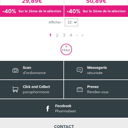
29,89€
50,89€
-40%
-40%
sur le 2ème de la sélection
sur le 2ème de la sélection
Afficher :
1
2
3
4
›
»
Haut
Scan
Messagerie
d'ordonnance
sécurisée
Click and Collect
Prenez
parapharmacie
Rendez-vous
Facebook
Pharmabest
CONTACT