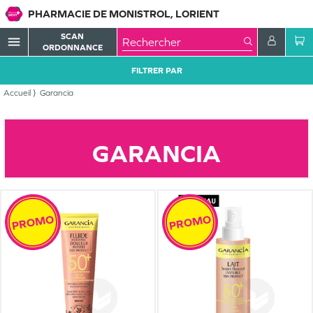
PHARMACIE DE MONISTROL, LORIENT
SCAN
menu
ORDONNANCE
FILTRER PAR
Accueil
Garancia
GARANCIA
PROMO
PROMO