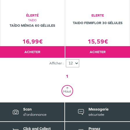
ÉLERTÉ
ELERTE
TAÏDO
TAIDO FEMIFLOR 30 GÉLULES
TAÏDO MÉNOA 60 GÉLULES
16,99€
15,59€
ACHETER
ACHETER
Afficher :
1
Haut
Scan
Messagerie
d'ordonnance
sécurisée
Click and Collect
Prenez