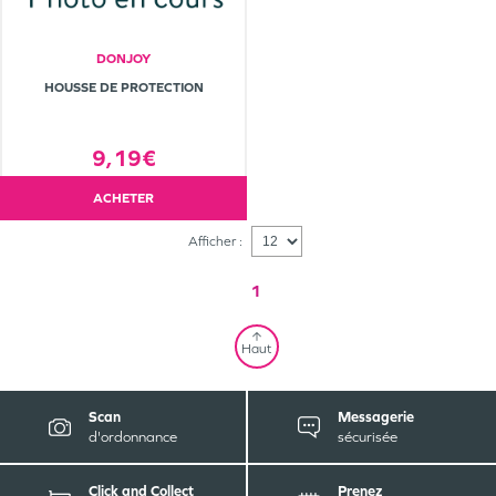
DONJOY
HOUSSE DE PROTECTION
9,19€
ACHETER
Afficher :
1
Haut
Scan
Messagerie
d'ordonnance
sécurisée
Click and Collect
Prenez