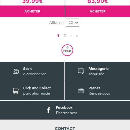
39,99€
83,90€
ACHETER
ACHETER
Afficher :
1
2
›
»
Haut
Scan
Messagerie
d'ordonnance
sécurisée
Click and Collect
Prenez
parapharmacie
Rendez-vous
Facebook
Pharmabest
CONTACT