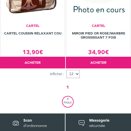
CARTEL
CARTEL
CARTEL COUSSIN RELAXANT COU
MIROIR PIED OR ROSE/MARBRE
GROSSISSANT 7 FOIS
13,90€
34,90€
ACHETER
ACHETER
Afficher :
1
Haut
Scan
Messagerie
d'ordonnance
sécurisée