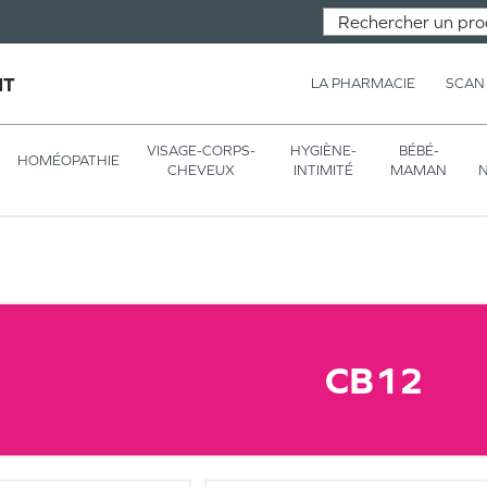
NT
LA PHARMACIE
SCAN
VISAGE-CORPS-
HYGIÈNE-
BÉBÉ-
HOMÉOPATHIE
CHEVEUX
INTIMITÉ
MAMAN
N
CB12