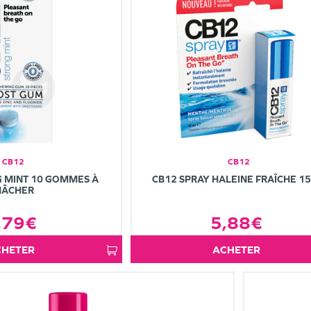
CB12
CB12
 MINT 10 GOMMES À
CB12 SPRAY HALEINE FRAÎCHE 1
ÂCHER
,79€
5,88€
ACHETER
ACHETER