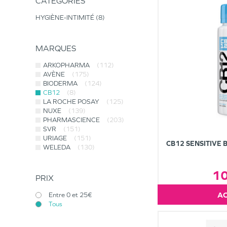
CATÉGORIES
HYGIÈNE-INTIMITÉ
8
MARQUES
ARKOPHARMA
(112)
AVÈNE
(175)
BIODERMA
(124)
CB12
(8)
LA ROCHE POSAY
(125)
NUXE
(139)
PHARMASCIENCE
(203)
SVR
(151)
URIAGE
(151)
CB12 SENSITIVE 
WELEDA
(130)
1
PRIX
Entre 0 et 25€
Tous