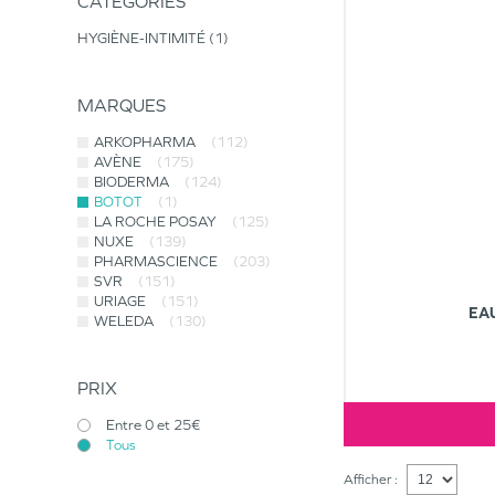
CATÉGORIES
HYGIÈNE-INTIMITÉ
1
MARQUES
ARKOPHARMA
(112)
AVÈNE
(175)
BIODERMA
(124)
BOTOT
(1)
LA ROCHE POSAY
(125)
NUXE
(139)
PHARMASCIENCE
(203)
SVR
(151)
URIAGE
(151)
EA
WELEDA
(130)
PRIX
Entre 0 et 25€
Tous
Afficher :