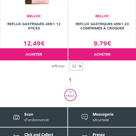
BELLOC
BELLOC
REFLUX GASTRIQUES 4EN1 12
REFLUX GASTRIQUES 4EN1 20
STICKS
COMPRIMÉS À CROQUER
12,49€
9,79€
ACHETER
ACHETER
Afficher :
1
Haut
Scan
Messagerie
d'ordonnance
sécurisée
Click and Collect
Prenez