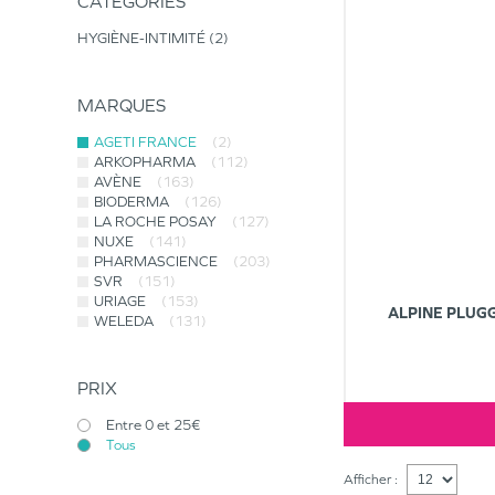
CATÉGORIES
HYGIÈNE-INTIMITÉ
2
MARQUES
AGETI FRANCE
(2)
ARKOPHARMA
(112)
AVÈNE
(163)
BIODERMA
(126)
LA ROCHE POSAY
(127)
NUXE
(141)
PHARMASCIENCE
(203)
SVR
(151)
URIAGE
(153)
ALPINE PLUGG
WELEDA
(131)
PRIX
Entre 0 et 25€
Tous
Afficher :