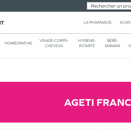
NT
LA PHARMACIE
SCAN
VISAGE-CORPS-
HYGIÈNE-
BÉBÉ-
HOMÉOPATHIE
CHEVEUX
INTIMITÉ
MAMAN
N
AGETI FRAN