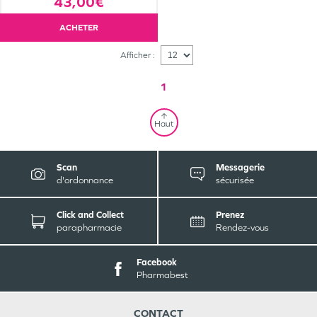
43,00€
ACHETER
Afficher :
1
Haut
Scan
Messagerie
d'ordonnance
sécurisée
Click and Collect
Prenez
parapharmacie
Rendez-vous
Facebook
Pharmabest
CONTACT