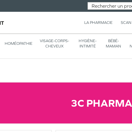
NT
LA PHARMACIE
SCAN
VISAGE-CORPS-
HYGIÈNE-
BÉBÉ-
HOMÉOPATHIE
CHEVEUX
INTIMITÉ
MAMAN
N
3C PHARM