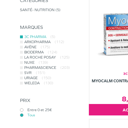
CATÉGORIES
SANTÉ- NUTRITION
5
MARQUES
3C PHARMA
(5)
ARKOPHARMA
(112)
AVÈNE
(175)
BIODERMA
(124)
LA ROCHE POSAY
(125)
NUXE
(139)
PHARMASCIENCE
(203)
SVR
(151)
3C
URIAGE
(150)
MYOCALM CONTRA
WELEDA
(130)
8
PRIX
Entre 0 et 25€
Tous